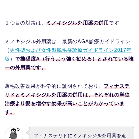
１つ目の対策は、
ミノキシジル外用薬の併用
です。
ミノキシジル外用薬は、最新のAGA診療ガイドライン
（
男性型および女性型脱毛症診療ガイドライン2017年
版
）で
推奨度A（行うよう強く勧める）とされている唯
一の外用薬です。
薄毛改善効果が科学的に証明されており、
フィナステ
リドと
ミノキシジル
外用薬
の併用は、それぞれの単独
治療より髪を増やす効果が高いことがわかっていま
す。
フィナステリドにミノキシジル外用薬を追