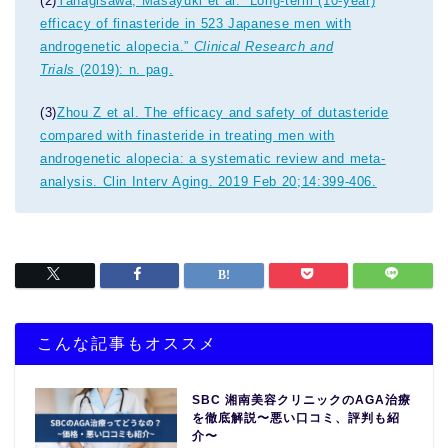
(2)
Yanagisawa, Masayuki et al. “Long-term (10-year)
efficacy of finasteride in 523 Japanese men with
androgenetic alopecia.”
Clinical Research and
Trials
(2019): n. pag.
(3)
Zhou Z et al. The efficacy and safety of dutasteride
compared with finasteride in treating men with
androgenetic alopecia: a systematic review and meta-
analysis. Clin Interv Aging. 2019 Feb 20;14:399-406.
こんな記事もオススメ
SBC 湘南美容クリニックのAGA治療
を徹底解説〜悪い口コミ、評判も紹
介〜