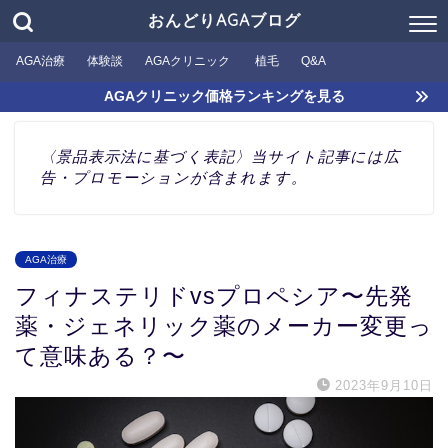
おんどりAGAブログ
AGA治療
体験談
AGAクリニック
植毛
Q&A
AGAクリニック価格ランキングを見る
〈景品表示法に基づく表記〉当サイト記事には広
告・プロモーションが含まれます。
AGA治療
フィナステリドvsプロペシア〜先発
薬・ジェネリック薬のメーカー変更っ
て意味ある？〜
2023年9月10日