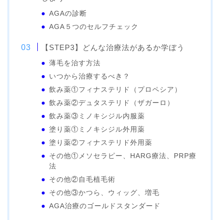
AGAの診断
AGA５つのセルフチェック
【STEP3】どんな治療法があるか学ぼう
薄毛を治す方法
いつから治療するべき？
飲み薬①フィナステリド（プロペシア）
飲み薬②デュタステリド（ザガーロ）
飲み薬③ミノキシジル内服薬
塗り薬①ミノキシジル外用薬
塗り薬②フィナステリド外用薬
その他①メソセラピー、HARG療法、PRP療
法
その他②自毛植毛術
その他③かつら、ウィッグ、増毛
AGA治療のゴールドスタンダード